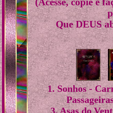
(Acesse, copie e f
p
Que DEUS abe
1. Sonhos - Car
Passageiras
3. Asas do Ven