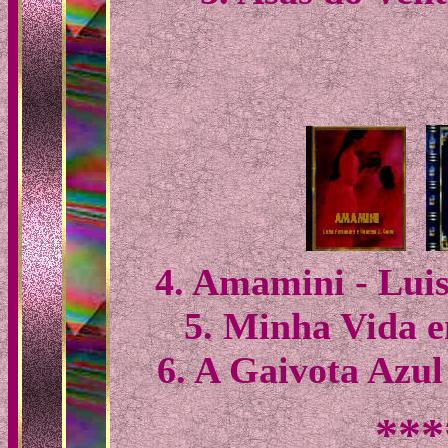
4
. Amamini - Lui
5. Minha Vida e
6. A Gaivota Azul
***