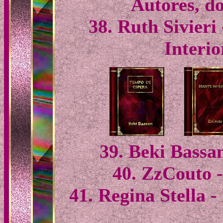
Autores, d
38. Ruth Sivieri
Interio
39. Beki Bassa
40. ZzCouto -
41. Regina Stella 