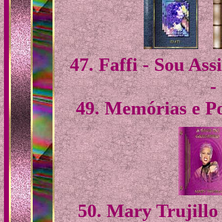
47. Faffi - Sou Ass
-
49. Memórias e Po
50. Mary Trujillo