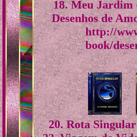
18. Meu Jardim -
Desenhos de Amo
http://www
book/dese
20. Rota Singular