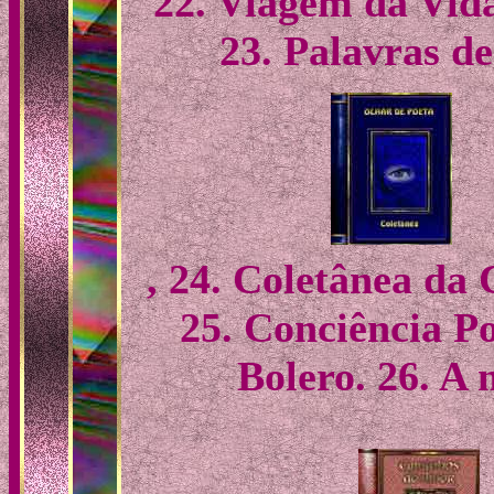
22
.
Viagem da Vida
23. Palavras d
, 24. Coletânea da
25. Conciência P
Bolero.
26. A 